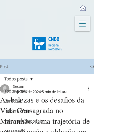
Post
Todos posts
Secom
Todos posts
2 de fev. de 2024
5 min de leitura
As belezas e os desafios da
Santa Sé
Vida Consagrada no
Palavra oficial
Maranhão. Uma trajetória de
Palavras episcopais
evangelização e oblação em
Maranhão