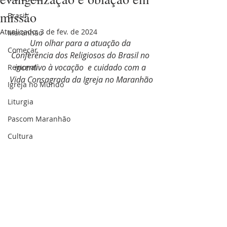
missão
Brasil
Atualizado:
3 de fev. de 2024
Maranhão
Um olhar para a atuação da 
Começar
Conferência dos Religiosos do Brasil no 
incentivo à vocação  e cuidado com a 
Regional
Vida Consagrada da Igreja no Maranhão
Igreja no Mundo
Liturgia
Pascom Maranhão
Cultura