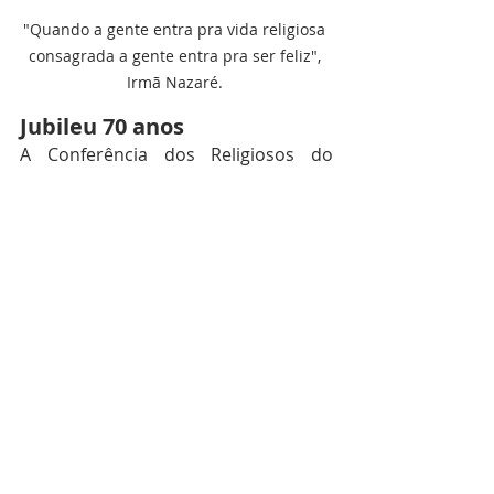
"Quando a gente entra pra vida religiosa 
consagrada a gente entra pra ser feliz", 
Irmã Nazaré. 
Jubileu 70 anos
A Conferência dos Religiosos do 
Brasil foi fundada no dia 11 de 
fevereiro de 1954, no Rio de 
Janeiro/RJ, durante o Congresso 
Nacional dos Religiosos. Portanto, 
este ano completa 70 anos de 
fundação.
O Ano Jubilar da CRB tem como tema: 
“CRB 70 Anos – Memória, Mística, 
Profecia e Esperança”, e lema 
“Permaneci no meu Amor” (Jo 15,9). 
O ponto alto deste jubileu será 