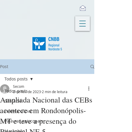
Post
Todos posts
Secom
Todos posts
2 de fev. de 2023
2 min de leitura
Ampliada Nacional das CEBs
Santa Sé
acontece em Rondonópolis-
Palavra oficial
MT e teve a presença do
Palavras episcopais
Regional NE 5
Maranhão