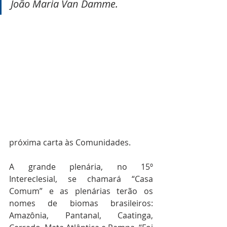
João Maria Van Damme.
O sinal concreto de uma Igreja que 
trabalhe em favor de uma sociedade 
justa e igualitária para todas e todos 
ficou evidente tanto no 
reconhecimento dos povos indígenas 
“como nossos povos originários” 
quanto na escolha dos nomes das 
plenárias do 15º Intereclesial, e 
também na definição do tema da 
próxima carta às Comunidades.
A grande plenária, no 15º 
Intereclesial, se chamará “Casa 
Comum” e as plenárias terão os 
nomes de biomas brasileiros: 
Amazônia, Pantanal, Caatinga, 