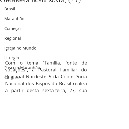
Brasil
Maranhão
Começar
Regional
Igreja no Mundo
Liturgia
Com o tema “Família, fonte de 
Pascom Maranhão
vocações”, a Pastoral Familiar do 
Regional Nordeste 5 da Conferência 
Cultura
Nacional dos Bispos do Brasil realiza 
a partir desta sexta-feira, 27, sua 
XXXIX Assembleia Regional, no Centro 
Paulo VI, na cidade de Pedreiras (MA), 
diocese de Bacabal.
A Assembleia inicia com a acolhida 