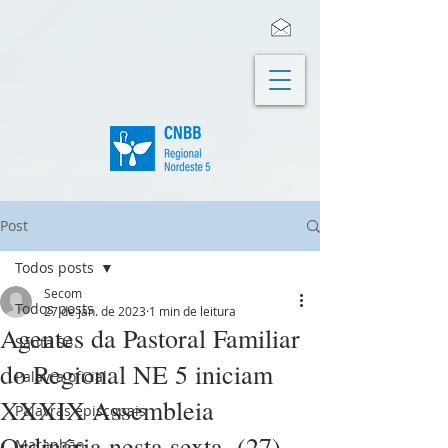
Post
Todos posts
Secom
Todos posts
27 de jan. de 2023
1 min de leitura
Agentes da Pastoral Familiar
Santa Sé
do Regional NE 5 iniciam
Palavra oficial
XXXIX Assembleia
Palavras episcopais
Ordinária nesta sexta, (27)
Maranhão