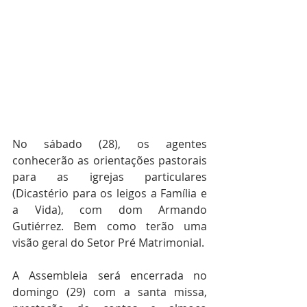
Programação
Na sexta (27), logo após a santa 
missa, a irmã Cícera, paulina, fará a 
explanação da temática principal da 
Assembleia: “Família, fonte de 
vocações”.
No sábado (28), os agentes 
conhecerão as orientações pastorais 
para as igrejas particulares 
(Dicastério para os leigos a Família e 
a Vida), com dom Armando 
Gutiérrez. Bem como terão uma 
visão geral do Setor Pré Matrimonial.
A Assembleia será encerrada no 
domingo (29) com a santa missa, 