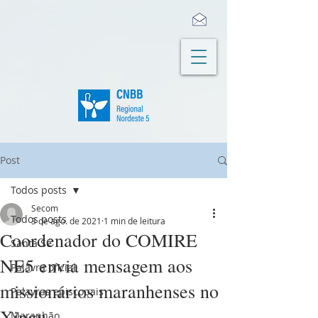
Post
Todos posts
Secom
Todos posts
3 de ago. de 2021
1 min de leitura
Coordenador do COMIRE
Santa Sé
NE5 envia mensagem aos
Palavra oficial
missionários maranhenses no
Palavras episcopais
Xingu
Maranhão