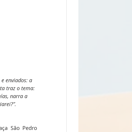
e enviados: a 
a traz o tema: 
ías, narra a 
arei?”. 
aça São Pedro 