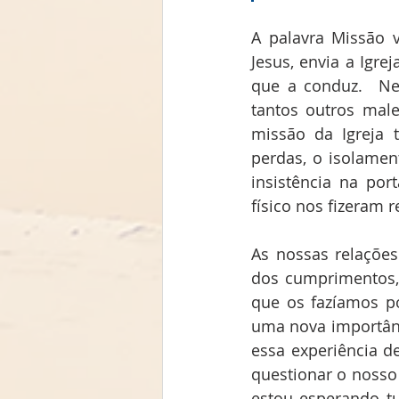
A palavra Missão 
Jesus, envia a Igrej
que a conduz.  Ne
tantos outros mal
missão da Igreja 
perdas, o isolamen
insistência na po
físico nos fizeram 
As nossas relações
dos cumprimentos, 
que os fazíamos po
uma nova importânc
essa experiência de
questionar o nosso
estou esperando tu