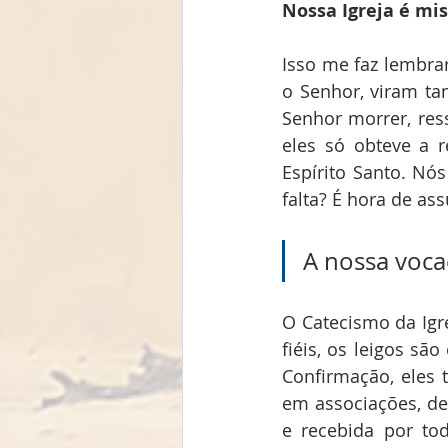
Nossa Igreja é mis
Isso me faz lembrar
o Senhor, viram ta
Senhor morrer, res
eles só obteve a 
Espírito Santo. Nó
falta? É hora de a
A nossa voca
O Catecismo da Igre
fiéis, os leigos s
Confirmação, eles 
em associações, de
e recebida por to