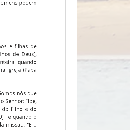
 homens podem 
s e filhas de 
hos de Deus), 
nteira, quando 
 Igreja (Papa 
Somos nós que 
Senhor: “Ide, 
do Filho e do 
),  e quando o 
 missão: “É o 