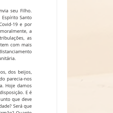
via seu Filho. 
 Espírito Santo 
ovid-19 e por 
moralmente, a 
ibulações, as 
batem com mais 
istanciamento 
nitária.
, dos beijos, 
o parecia-nos 
a. Hoje damos 
isposição. E é 
junto que deve 
dade? Será que 
irmão? Quanto 