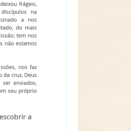
eixou frágeis, 
iscípulos  na 
inado a nos 
tado, do mais 
issão; tem nos 
s não estamos 
sões, nos faz 
 da cruz, Deus 
ser enviados, 
m seu próprio 
scobrir a 