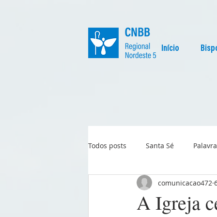
Início
Bisp
Todos posts
Santa Sé
Palavra
comunicacao472
Regional
Igreja no Mundo
A Igreja c