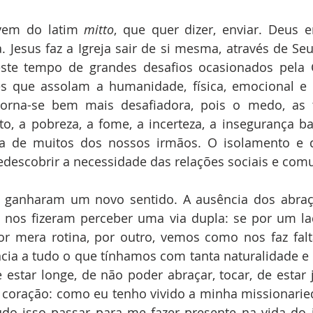
vem do latim 
mitto
, que quer dizer, enviar. Deus en
a. Jesus faz a Igreja sair de si mesma, através de Seu
ste tempo de grandes desafios ocasionados pela C
es que assolam a humanidade, física, emocional e 
torna-se bem mais desafiadora, pois o medo, as tr
to, a pobreza, a fome, a incerteza, a insegurança 
rta de muitos dos nossos irmãos. O isolamento e d
redescobrir a necessidade das relações sociais e comu
 ganharam um novo sentido. A ausência dos abraços
nos fizeram perceber uma via dupla: se por um lad
r mera rotina, por outro, vemos como nos faz falt
ia a tudo o que tínhamos com tanta naturalidade e d
 estar longe, de não poder abraçar, tocar, de estar 
 coração: como eu tenho vivido a minha missionarie
do isso passar para me fazer presente na vida do 