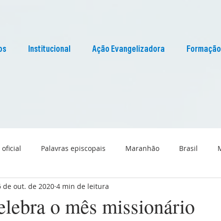
os
Institucional
Ação Evangelizadora
Formação
 oficial
Palavras episcopais
Maranhão
Brasil
6 de out. de 2020
4 min de leitura
Liturgia
Pascom Maranhão
Cultura
elebra o mês missionário