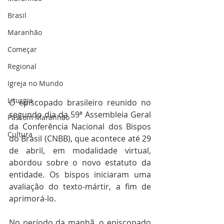
Brasil
Maranhão
Começar
Regional
Igreja no Mundo
Liturgia
O episcopado brasileiro reunido no 
segundo dia da 59ª Assembleia Geral 
Pascom Maranhão
da Conferência Nacional dos Bispos 
Cultura
do Brasil (CNBB), que acontece até 29 
de abril, em modalidade virtual, 
abordou sobre o novo estatuto da 
entidade. Os bispos iniciaram uma 
avaliação do texto-mártir, a fim de 
aprimorá-lo.
No período da manhã, o episcopado 