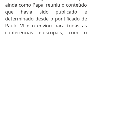
ainda como Papa, reuniu o conteúdo 
que havia sido publicado e 
determinado desde o pontificado de 
Paulo VI e o enviou para todas as 
conferências episcopais, com o 
objetivo de que fossem traduzidas 
para as próprias línguas.
Saúde dos bispos e padres no Brasil 
“Um cuidando do outro e todos 
cuidando de todos”. A frase carrega a 
síntese do tema apresentado pelo 
bispo de Novo Hamburgo (RS) e 
presidente da Comissão Episcopal 
Pastoral para os Ministérios 
Ordenados e a Vida Consagrada da 
Conferência Nacional dos Bispos do 
Brasil (CNBB), dom João Francisco 