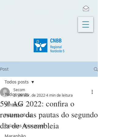
Post
Todos posts
Secom
Todos posts
27 de abr. de 2022
4 min de leitura
59ª AG 2022: confira o
Santa Sé
resumo das pautas do segundo
Palavra oficial
dia de Assembleia
Palavras episcopais
Maranhão