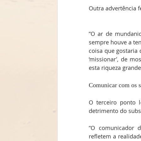
Outra advertência f
“O ar de mundanid
sempre houve a ten
coisa que gostaria
‘missionar’, de mo
esta riqueza grand
Comunicar com os s
O terceiro ponto l
detrimento do subst
“O comunicador de
refletem a realida