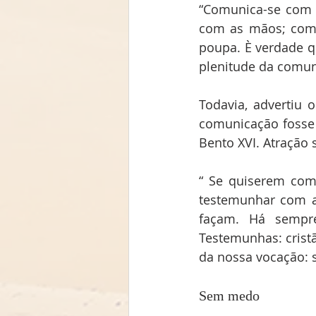
“Comunica-se com 
com as mãos; comu
poupa. È verdade q
plenitude da comun
Todavia, advertiu 
comunicação fosse c
Bento XVI. Atração 
“ Se quiserem com
testemunhar com a 
façam. Há sempr
Testemunhas: cristã
da nossa vocação: 
Sem medo