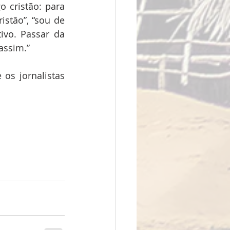
 cristão: para 
stão”, “sou de 
ivo. Passar da 
assim.”
os jornalistas 