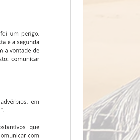
oi um perigo, 
ta é a segunda 
m a vontade de 
sto: comunicar 
advérbios, em 
”.
tantivos que 
comunicar com 