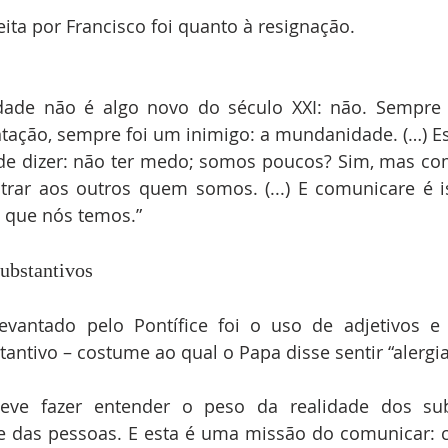
eita por Francisco foi quanto à resignação.
ade não é algo novo do século XXI: não. Sempre f
tação, sempre foi um inimigo: a mundanidade. (…) Es
 de dizer: não ter medo; somos poucos? Sim, mas co
strar aos outros quem somos. (...) E comunicare é i
e que nós temos.”
ubstantivos
evantado pelo Pontífice foi o uso de adjetivos e 
antivo – costume ao qual o Papa disse sentir “alergia
ve fazer entender o peso da realidade dos subs
de das pessoas. E esta é uma missão do comunicar: 