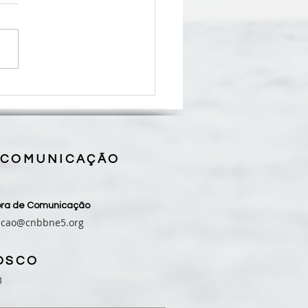
 Leão XIV convida para
igília de Oração pela paz
óximo sábado, 11 de abril
 COMUNICAÇÃO
sora de Comunicação
acao@cnbbne5.org
OSCO
3