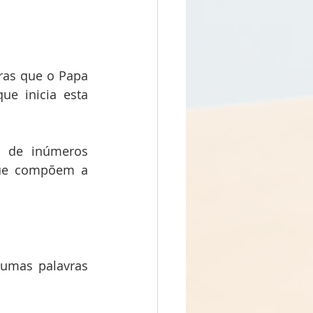
as que o Papa 
e inicia esta 
a de inúmeros 
que compõem a 
gumas palavras 