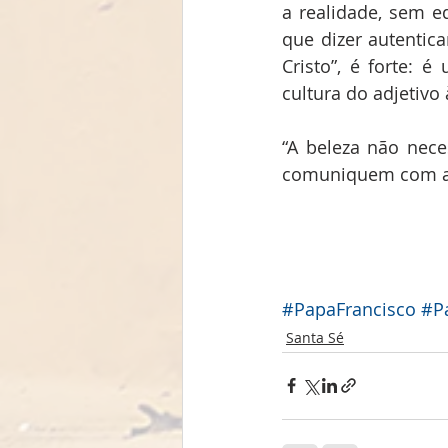
a realidade, sem ed
que dizer autentica
Cristo”, é forte: 
cultura do adjetivo
“A beleza não neces
comuniquem com al
#PapaFrancisco
#Pa
Santa Sé