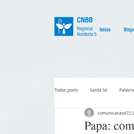
Início
Bisp
Todos posts
Santa Sé
Palavra
comunicacao472
Regional
Igreja no Mundo
Papa: com