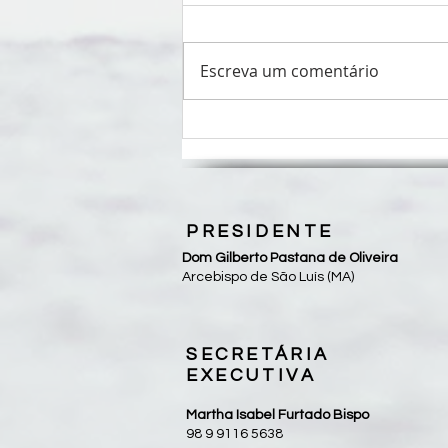
Escreva um comentário
Oração do Papa para junho
propõe o esporte como escola de
fraternidade, instrumento de paz
e espaço de encontro
PRESIDENTE
Dom Gilberto Pastana de Oliveira
Arcebispo de São Luís (MA)
SECRETÁRIA
EXECUTIVA
Martha Isabel Furtado Bispo
98 9 9116 5638