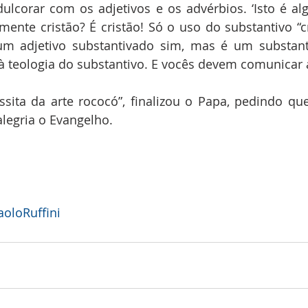
ulcorar com os adjetivos e os advérbios. ‘Isto é algo
mente cristão? É cristão! Só o uso do substantivo “cri
é um adjetivo substantivado sim, mas é um substant
 à teologia do substantivo. E vocês devem comunicar 
sita da arte rococó”, finalizou o Papa, pedindo que 
egria o Evangelho.
oloRuffini