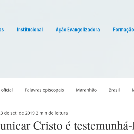
os
Institucional
Ação Evangelizadora
Formação
 oficial
Palavras episcopais
Maranhão
Brasil
23 de set. de 2019
2 min de leitura
Liturgia
Pascom Maranhão
Cultura
unicar Cristo é testemunhá