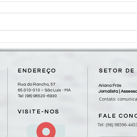
Magnifica humanitas: primeira
Papa
encíclica do Papa Leão XIV será
uma V
publicada em 25 de maio
no pr
ENDEREÇO
SETOR DE
Rua do Rancho, 57
Ariana Frós
65.010-010 – São Luís - MA
Jornalista | Asses
Tel: (98) 98520-6930
Contato:
comunic
VISITE-NOS
FALE CON
Tel: (98) 98596-445