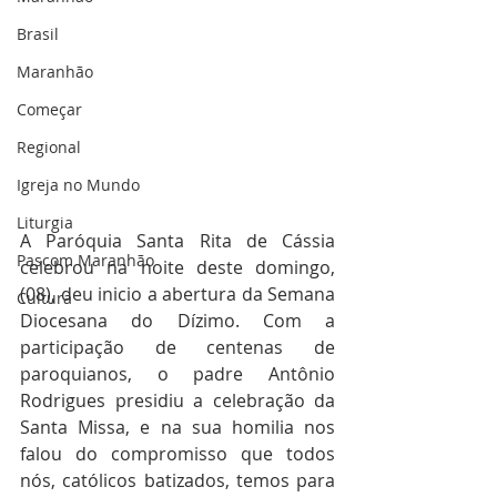
Brasil
Maranhão
Começar
Regional
Igreja no Mundo
Liturgia
A Paróquia Santa Rita de Cássia 
Pascom Maranhão
celebrou na noite deste domingo, 
(08), deu inicio a abertura da Semana 
Cultura
Diocesana do Dízimo. Com a 
participação de centenas de 
paroquianos, o padre Antônio 
Rodrigues presidiu a celebração da 
Santa Missa, e na sua homilia nos 
falou do compromisso que todos 
nós, católicos batizados, temos para 