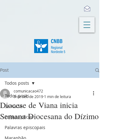
Post
Todos posts
comunicacao472
Todos posts
9 de set. de 2019
1 min de leitura
Diocese de Viana inicia
Santa Sé
Semana Diocesana do Dízimo
Palavra oficial
Palavras episcopais
Maranhão