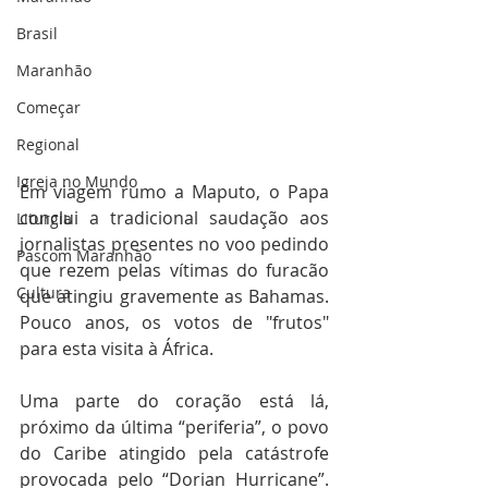
Brasil
Maranhão
Começar
Regional
Igreja no Mundo
Em viagem rumo a Maputo, o Papa 
conclui a tradicional saudação aos 
Liturgia
jornalistas presentes no voo pedindo 
Pascom Maranhão
que rezem pelas vítimas do furacão 
Cultura
que atingiu gravemente as Bahamas. 
Pouco anos, os votos de "frutos" 
para esta visita à África.
Uma parte do coração está lá, 
próximo da última “periferia”, o povo 
do Caribe atingido pela catástrofe 
provocada pelo “Dorian Hurricane”. 