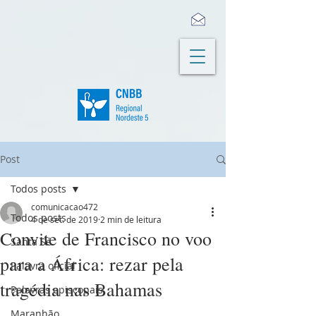
Post
Todos posts
comunicacao472
Todos posts
4 de set. de 2019
2 min de leitura
Convite de Francisco no voo
Santa Sé
para a África: rezar pela
Palavra oficial
tragédia nas Bahamas
Palavras episcopais
Maranhão