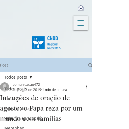
Post
Todos posts
comunicacao472
Todos posts
2 de ago. de 2019
1 min de leitura
Intenções de oração de
Santa Sé
agosto: o Papa reza por um
Palavra oficial
mundo com famílias
Palavras episcopais
Maranhão