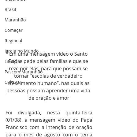
Brasil
Maranhão
Começar
Regional
Igreja no Mundo
Em uma mensagem vídeo o Santo 
Padre pede pelas famílias e que se 
Liturgia
reze por elas, para que possam se 
Pascom Maranhão
tornar “escolas de verdadeiro 
Cultura
crescimento humano”, nas quais as 
pessoas possam aprender uma vida 
de oração e amor
Foi divulgada, nesta quinta-feira 
(01/08), a mensagem vídeo do Papa 
Francisco com a intenção de oração 
para o mês de agosto com o tema 