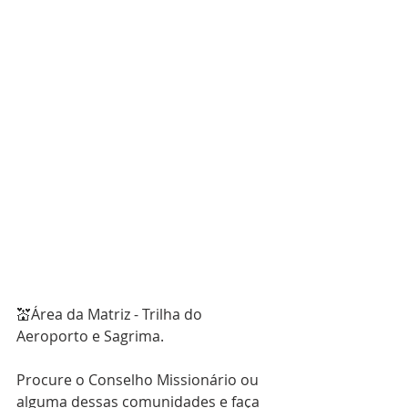
simultaneamente nas quatro áreas 
missionárias paroquias. Segue 
abaixo as comunidades que vão 
receber as visitas:
💒Área da Triângulo de Prata - 
Brejão, Cajueiro.
💒Área do Segundo Núcleo - 
Segundinho, Trilha 405 e VI Vicinal.
💒Área da Ciquel - Brejinho e Bom 
Jesus.
💒Área da Matriz - Trilha do 
Aeroporto e Sagrima.
Procure o Conselho Missionário ou 
alguma dessas comunidades e faça 