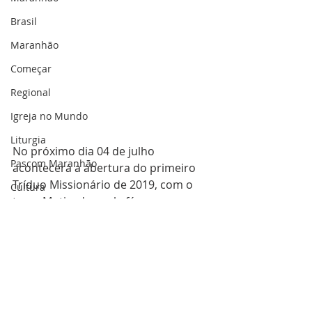
Brasil
Maranhão
Começar
Regional
Igreja no Mundo
Liturgia
No próximo dia 04 de julho 
Pascom Maranhão
acontecerá a abertura do primeiro 
Tríduo Missionário de 2019, com o 
Cultura
tema:Motivados pela fé 
anunciaremos a Boa Nova de Jesus. 
A programação se estende até o dia 
07 de julho, com a celebração do 
compromisso. 
O tríduo irá acontecer 