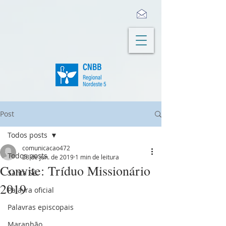
Post
Todos posts
comunicacao472
Todos posts
28 de jun. de 2019
1 min de leitura
Convite: Tríduo Missionário
Santa Sé
2019
Palavra oficial
Palavras episcopais
Maranhão