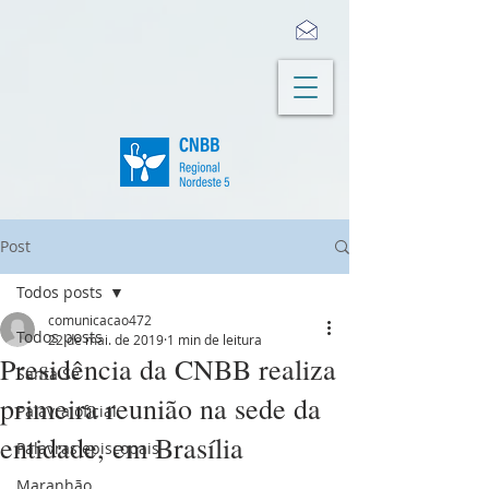
Post
Todos posts
comunicacao472
Todos posts
22 de mai. de 2019
1 min de leitura
Presidência da CNBB realiza
Santa Sé
primeira reunião na sede da
Palavra oficial
entidade, em Brasília
Palavras episcopais
Maranhão