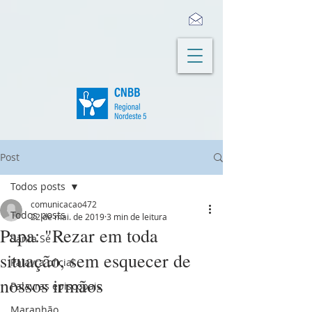
Post
Todos posts
comunicacao472
Todos posts
22 de mai. de 2019
3 min de leitura
Papa: "Rezar em toda
Santa Sé
situação, sem esquecer de
Palavra oficial
nossos irmãos
Palavras episcopais
Maranhão