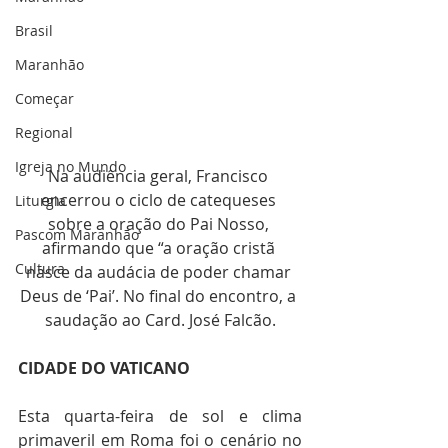
Brasil
Maranhão
Começar
Regional
Igreja no Mundo
Na audiência geral, Francisco 
encerrou o ciclo de catequeses 
Liturgia
sobre a oração do Pai Nosso, 
Pascom Maranhão
afirmando que “a oração cristã 
Cultura
nasce da audácia de poder chamar 
Deus de ‘Pai’. No final do encontro, a 
saudação ao Card. José Falcão.
CIDADE DO VATICANO
Esta quarta-feira de sol e clima 
primaveril em Roma foi o cenário no 