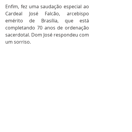
Enfim, fez uma saudação especial ao 
Cardeal José Falcão, arcebispo 
emérito de Brasília, que está 
completando 70 anos de ordenação 
sacerdotal. Dom José respondeu com 
um sorriso.
No final do encontro, o Papa 
concedeu a todos a bênção 
apostólica.
#PapaFrancisco
#AudiênciaGeral