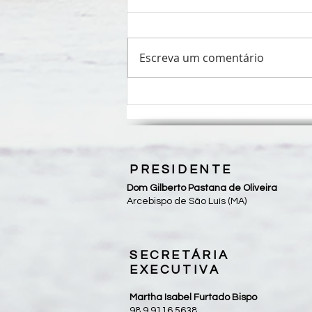
Escreva um comentário
Banda Católica Colo de Deus
realiza show em São Luís, neste
sábado (25/10)
PRESIDENTE
Dom Gilberto Pastana de Oliveira
Arcebispo de São Luís (MA)
SECRETÁRIA
EXECUTIVA
Martha Isabel Furtado Bispo
98 9 9116 5638