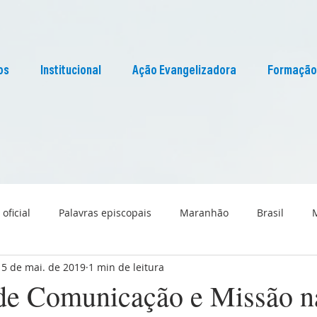
os
Institucional
Ação Evangelizadora
Formação
 oficial
Palavras episcopais
Maranhão
Brasil
15 de mai. de 2019
1 min de leitura
Liturgia
Pascom Maranhão
Cultura
de Comunicação e Missão n