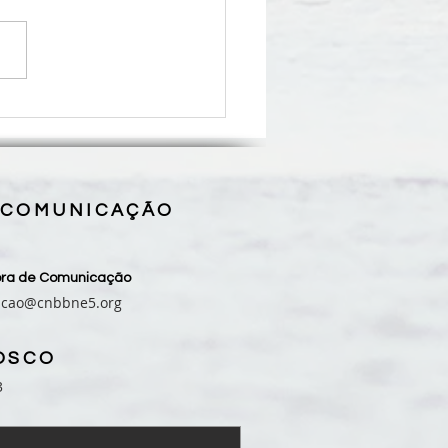
legria e muita emoção,
se de Grajaú recebe seu 6º
o: Dom Giuseppe Luigi
a
 COMUNICAÇÃO
sora de Comunicação
acao@cnbbne5.org
OSCO
3