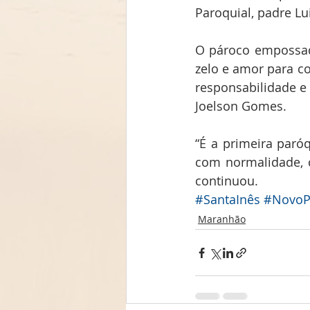
Paroquial, padre Lu
O pároco empossado
zelo e amor para co
responsabilidade e 
Joelson Gomes. 
“É a primeira paró
com normalidade, 
continuou. 
#SantaInês
#NovoP
Maranhão