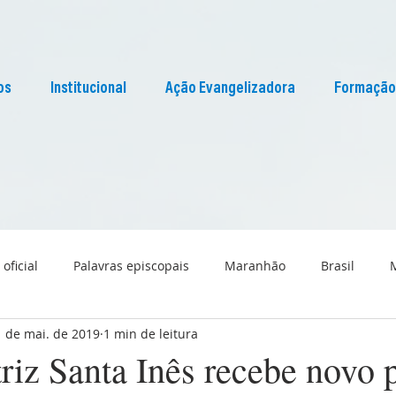
os
Institucional
Ação Evangelizadora
Formação
 oficial
Palavras episcopais
Maranhão
Brasil
1 de mai. de 2019
1 min de leitura
Liturgia
Pascom Maranhão
Cultura
riz Santa Inês recebe novo 