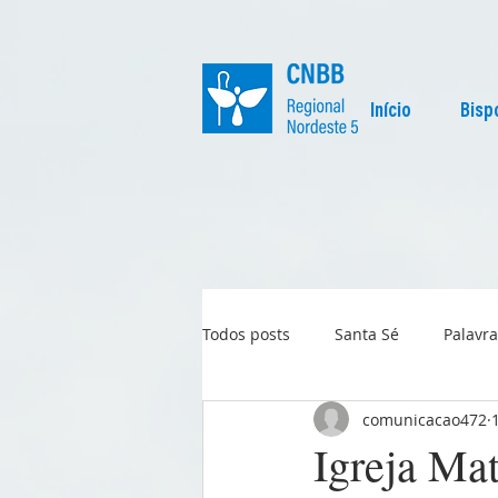
Início
Bisp
Todos posts
Santa Sé
Palavra
comunicacao472
Regional
Igreja no Mundo
Igreja Mat