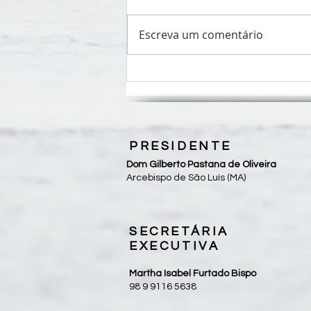
Escreva um comentário
Banda Católica Colo de Deus
realiza show em São Luís, neste
sábado (25/10)
PRESIDENTE
Dom Gilberto Pastana de Oliveira
Arcebispo de São Luís (MA)
SECRETÁRIA
EXECUTIVA
Martha Isabel Furtado Bispo
98 9 9116 5638