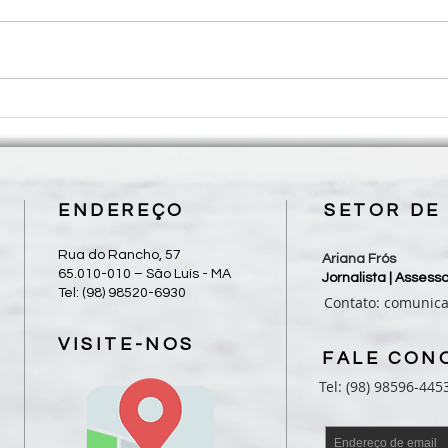
Concerto Cênico “O Caminho
Com a
de Pe. João Mohana” chega ao
dioce
Teatro Arthur Azevedo com
bisp
ingressos populares
Spig
ENDEREÇO
SETOR DE
Rua do Rancho, 57
Ariana Frós
65.010-010 – São Luís - MA
Jornalista | Asses
Tel: (98) 98520-6930
Contato:
comunic
VISITE-NOS
FALE CON
Tel: (98) 98596-445