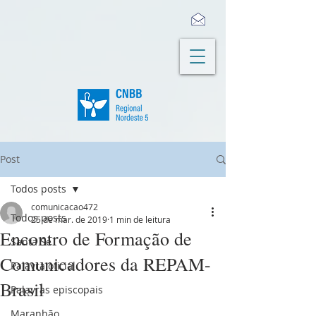
Post
Todos posts
comunicacao472
Todos posts
25 de mar. de 2019
1 min de leitura
Encontro de Formação de
Santa Sé
Comunicadores da REPAM-
Palavra oficial
Brasil
Palavras episcopais
Maranhão