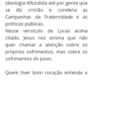
ideologia difundida até por gente que 
se diz cristão e condena as 
Campanhas da Fraternidade e as 
políticas públicas.
Nesse versículo de Lucas acima 
citado, Jesus nos ensina que não 
quer chamar a atenção sobre os 
próprios sofrimentos, mas sobre os 
sofrimentos do povo.
Quem tiver bom coração entende o 
valor desse tema da Campanha da 
Fraternidade de 2019 e se 
compromete a ser um cristão 
melhor, como indivíduo e como 
comunidade.
#Quaresma
#PolíticasPúblicas
Maranhão