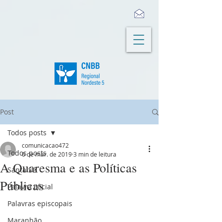
Post
Todos posts
comunicacao472
Todos posts
6 de mar. de 2019
3 min de leitura
A Quaresma e as Políticas
Santa Sé
Públicas
Palavra oficial
Palavras episcopais
Maranhão