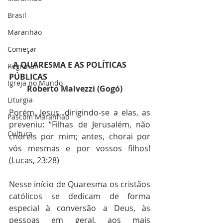
Brasil
Maranhão
Começar
 A QUARESMA E AS POLÍTICAS 
Regional
PÚBLICAS
Igreja no Mundo
         Roberto Malvezzi (Gogó)
Liturgia
Porém, Jesus, dirigindo-se a elas, as 
Pascom Maranhão
preveniu: “Filhas de Jerusalém, não 
Cultura
choreis por mim; antes, chorai por 
vós mesmas e por vossos filhos!  
(Lucas, 23:28)
Nesse início de Quaresma os cristãos 
católicos se dedicam de forma 
especial à conversão a Deus, às 
pessoas em geral, aos mais 