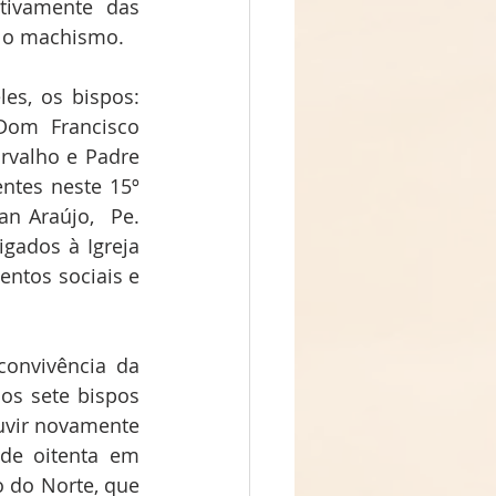
tivamente das 
e o machismo.
es, os bispos: 
om Francisco 
valho e Padre 
tes neste 15º 
n Araújo,  Pe. 
gados à Igreja 
ntos sociais e 
convivência da 
s sete bispos 
vir novamente 
de oitenta em 
o do Norte, que 