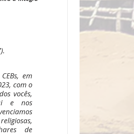
).
 CEBs, em 
023, com o 
os vocês, 
i e nos 
enciamos 
eligiosas, 
hares de 