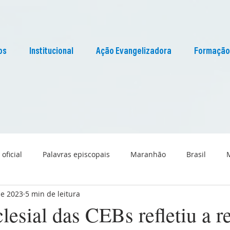
os
Institucional
Ação Evangelizadora
Formação
 oficial
Palavras episcopais
Maranhão
Brasil
de 2023
5 min de leitura
Liturgia
Pascom Maranhão
Cultura
clesial das CEBs refletiu a r