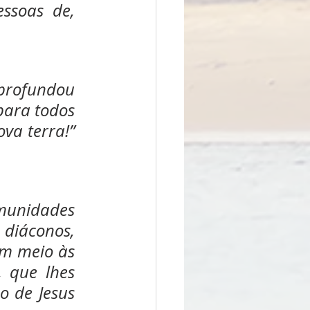
ssoas de, 
aprofundou 
para todos 
va terra!” 
munidades 
diáconos, 
m meio às 
 que lhes 
 de Jesus 