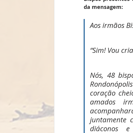
da mensagem:
Aos irmãos Bi
“Sim! Vou cri
Nós, 48 bispo
Rondonópolis 
coração chei
amados ir
acompanhara
juntamente co
diáconos e 