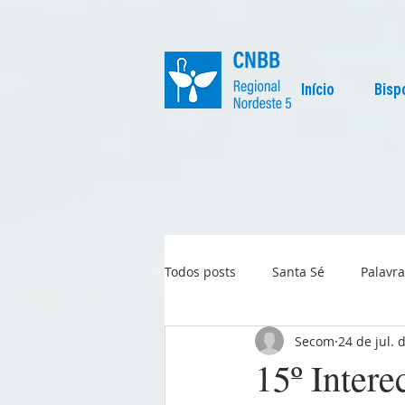
Início
Bisp
Todos posts
Santa Sé
Palavra
Secom
24 de jul. 
Regional
Igreja no Mundo
15º Intere