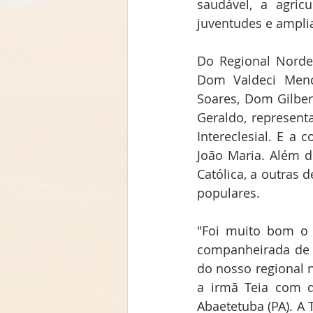
saudável, a agricu
juventudes e ampli
Do Regional Nordes
Dom Valdeci Mend
Soares, Dom Gilbe
Geraldo, represent
Intereclesial. E a 
João Maria. Além de
Católica, a outras 
populares. 
"Foi muito bom o 1
companheirada de 
do nosso regional 
a irmã Teia com q
Abaetetuba (PA). A 