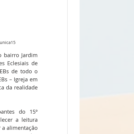
munica15
 bairro Jardim 
 Eclesiais de 
EBs de todo o 
Bs – Igreja em 
a da realidade 
antes do 15º 
ecer a leitura 
r a alimentação 