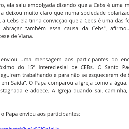
iro, ela saiu empolgada dizendo que a Cebs é uma m
 ela deixou muito claro que numa sociedade polarizad
 a Cebs ela tinha convicção que a Cebs é uma das fo
s abraçar também essa causa da Cebs", afirmou 
cese de Viana.
 enviou uma mensagem aos participantes do enco
róximo do 15º Intereclesial de CEBs. O Santo Pa
 seguirem trabalhando e para não se esquecerem de b
a em Saída”. O Papa comparou a Igreja como a água. 
 estagnada e adoece. A Igreja quando sai, caminha,
 o Papa enviou aos participantes:
.com/watch?v=4x0GlOg1aUs