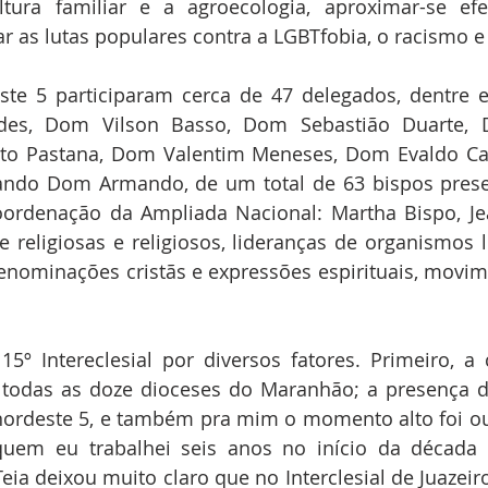
ltura familiar e a agroecologia, aproximar-se efe
ar as lutas populares contra a LGBTfobia, o racismo 
te 5 participaram cerca de 47 delegados, dentre el
es, Dom Vilson Basso, Dom Sebastião Duarte, D
rto Pastana, Dom Valentim Meneses, Dom Evaldo Car
ando Dom Armando, de um total de 63 bispos presen
coordenação da Ampliada Nacional: Martha Bispo, Jea
 religiosas e religiosos, lideranças de organismos li
denominações cristãs e expressões espirituais, movime
5º Intereclesial por diversos fatores. Primeiro, a 
todas as doze dioceses do Maranhão; a presença do
nordeste 5, e também pra mim o momento alto foi ou
uem eu trabalhei seis anos no início da década 
Teia deixou muito claro que no Interclesial de Juazeir