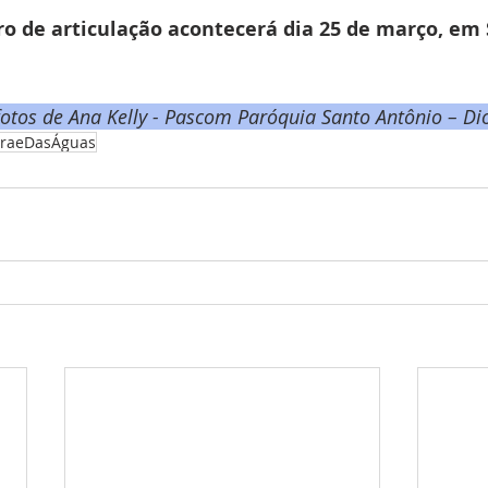
o de articulação acontecerá dia 25 de março, em 
otos de Ana Kelly - Pascom Paróquia Santo Antônio – Di
rraeDasÁguas