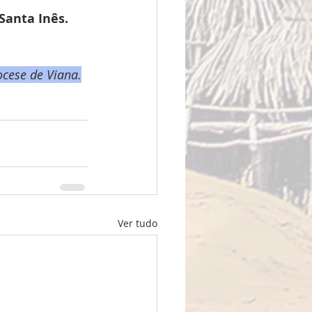
Santa Inês.
ocese de Viana.
Ver tudo