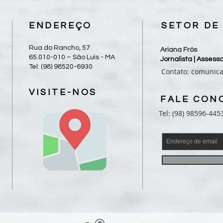
esten
ENDEREÇO
SETOR DE
Rua do Rancho, 57
Ariana Frós
65.010-010 – São Luís - MA
Jornalista | Asses
Tel: (98) 98520-6930
Contato:
comunic
VISITE-NOS
FALE CON
Tel: (98) 98596-445