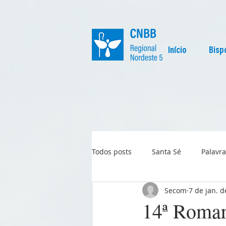
Início
Bisp
Todos posts
Santa Sé
Palavra
Secom
7 de jan. 
Regional
Igreja no Mundo
14ª Romar