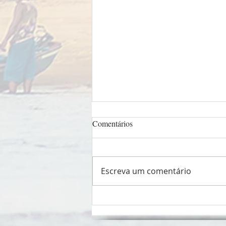
Comentários
Escreva um comentário
Pastorais sociais unem forças em
Fórum Nacional da CEPAST-
CNBB