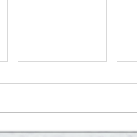
Diocese de Grajaú realiza II
Dioce
Peregrinação Diocesana de Frei
Jubil
Alberto neste sábado, 08/08
com 