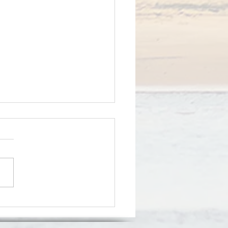
se de Coroatá inicia
eu pelos 50 anos de missão
programação que se