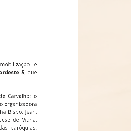
mobilização e 
ordeste 5
, que 
e Carvalho; o 
o organizadora 
a Bispo, Jean, 
ese de Viana, 
as paróquias: 