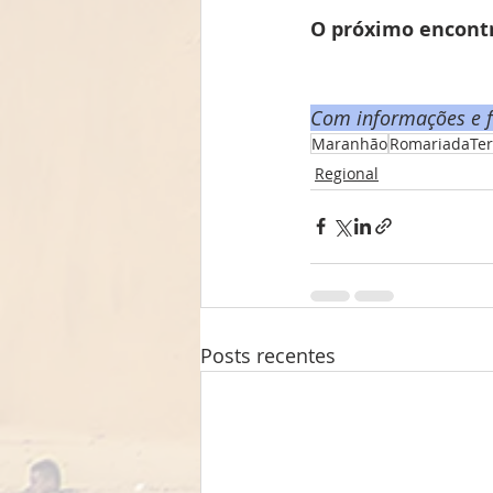
O próximo encontr
Com informações e f
Maranhão
RomariadaTe
Regional
Posts recentes