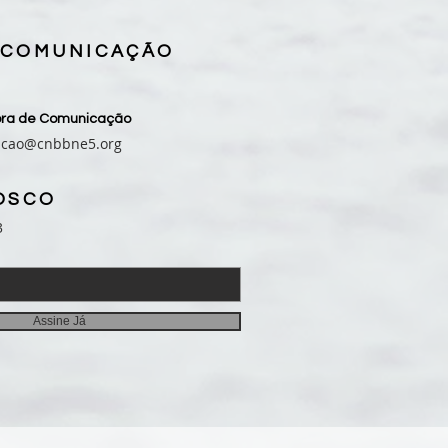
derá até 2027
 COMUNICAÇÃO
sora de Comunicação
acao@cnbbne5.org
OSCO
3
Assine Já