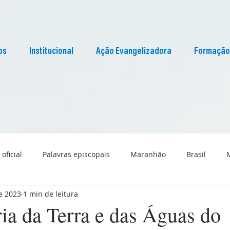
os
Institucional
Ação Evangelizadora
Formação
 oficial
Palavras episcopais
Maranhão
Brasil
de 2023
1 min de leitura
Liturgia
Pascom Maranhão
Cultura
ia da Terra e das Águas do