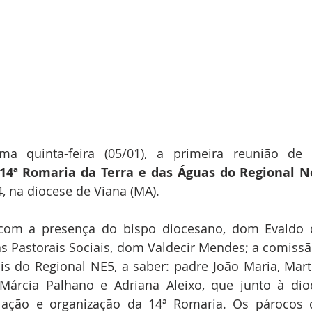
ma quinta-feira (05/01), a primeira reunião de 
14ª Romaria da Terra e das Águas do Regional N
, na diocese de Viana (MA).
com a presença do bispo diocesano, dom Evaldo d
as Pastorais Sociais, dom Valdecir Mendes; a comissã
is do Regional NE5, a saber: padre João Maria, Marth
Márcia Palhano e Adriana Aleixo, que junto à dioc
ulação e organização da 14ª Romaria. Os párocos d