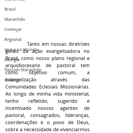
Brasil
Maranhão
Começar
Regional
           Tanto em nossas diretrizes 
Igreja no Mundo
gerais da ação evangelizadora no 
Brasil, como nosso plano regional e 
Liturgia
arquidiocesano de pastoral tem 
Pascom Maranhão
como objetivo comum, a 
evangelização através das 
Cultura
Comunidades Eclesiais Missionárias. 
Ao longo de minha vida ministerial, 
tenho refletido, sugerido e 
incentivado nossos agentes de 
pastoral, consagrados, lideranças, 
coordenações e o povo de Deus, 
sobre a necessidade de vivenciarmos 