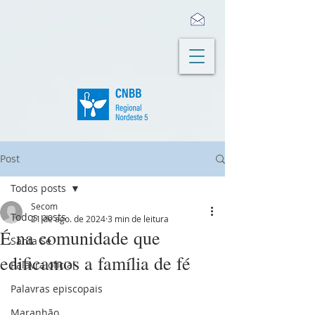
Post
Todos posts
Secom
Todos posts
21 de ago. de 2024
3 min de leitura
É na comunidade que
Santa Sé
edificamos a família de fé
Palavra oficial
Palavras episcopais
Maranhão