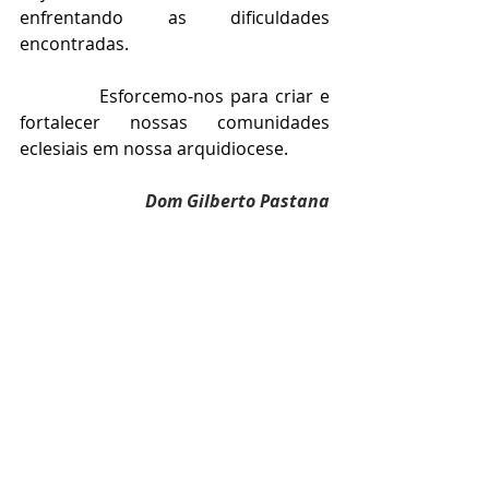
enfrentando as dificuldades 
encontradas.  
            Esforcemo-nos para criar e 
fortalecer nossas comunidades 
eclesiais em nossa arquidiocese.
Dom Gilberto Pastana
arcebispo de São Luís do Maranhão
Presidente do Regional Nordeste 5 da 
CNBB.
*Artigo publicado no Jornal do 
Maranhão - Agosto/2024.
Maranhão
PalavradoBispo
Palavras episcopais